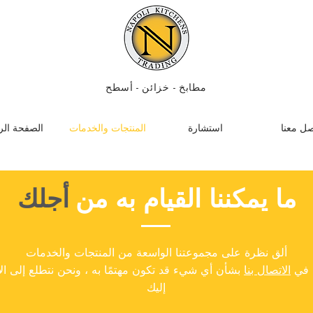
مطابخ
-
خزائن
- أسطح
صل معنا
استشارة
المنتجات والخدمات
الصفحة الر
ما يمكننا القيام به من
أجلك
ألق نظرة على مجموعتنا الواسعة من المنتجات والخدمات
د في
الاتصال بنا
بشأن أي شيء قد تكون مهتمًا به ، ونحن نتطلع إلى ال
إليك